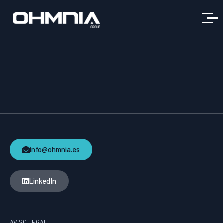
info@ohmnia.es
LinkedIn
AVISO LEGAL